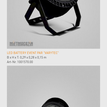
LED BATTERY EVENT PAR "VARYTEC"
B x H x T: 0,29 x 0,28 x 0,15 m
Art-Nr. 1001570.00