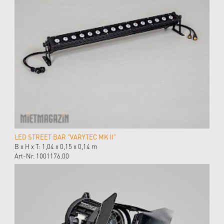
LED STREET BAR "VARYTEC MK II"
B x H x T: 1,04 x 0,15 x 0,14 m
Art-Nr. 1001176.00