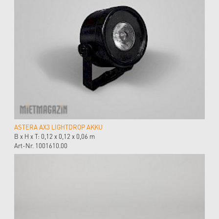
ASTERA AX3 LIGHTDROP AKKU
B x H x T: 0,12 x 0,12 x 0,06 m
Art-Nr. 1001610.00